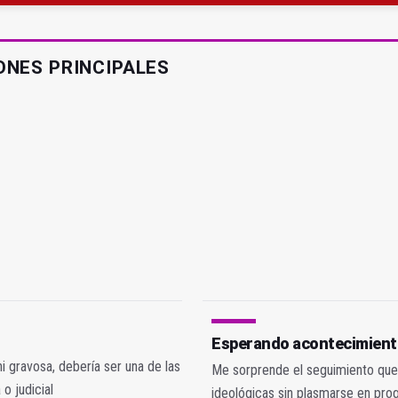
gen de la Fuensanta Coronada de Alcaudete
ONES PRINCIPALES
Esperando acontecimien
i gravosa, debería ser una de las
Me sorprende el seguimiento que 
o judicial
ideológicas sin plasmarse en pro