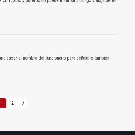
s corruptos y puteros no puede mirar su ombligo y alojarse en
aría saber el nombre del funcionario para señalarlo también
1
2