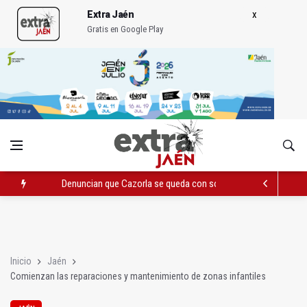
Extra Jaén
Gratis en Google Play
Denuncian que Cazorla se queda con solo dos bomberos por 
Pelea con arma blanca acaba con una menor herida en Torred
El PP acusa al PSOE de querer "dejar fuera" a la Junta en el Ce
Inicio
Jaén
Comienzan las reparaciones y mantenimiento de zonas infantiles