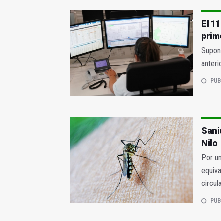
El 1
prim
Supone
anteri
PUB
Sanid
Nilo
Por un
equiva
circul
PUB