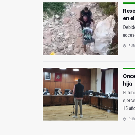
Resc
en e
Debido
acceso
PUB
Once
hija
El tri
ejerce
15 añ
PUB