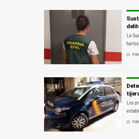
Sust
delit
La Gua
hurtos
PUB
Dete
tijer
Los pr
establ
PUB