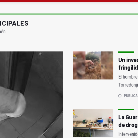
atrocinador del Real Jaén en categoría bronce
conductores del tranvía empiezan la próxima semana
NCIPALES
aén
Un inve
fringíli
El hombre 
Torredonj
PUBLICA
La Guar
de drog
Interveni