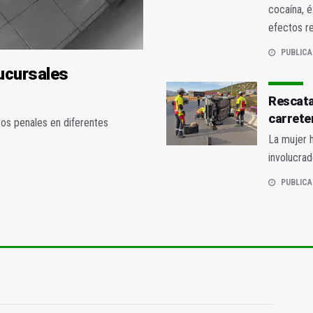
cocaína, 
efectos re
PUBLICA
ucursales
Rescata
carrete
itos penales en diferentes
La mujer h
involucrad
PUBLICA