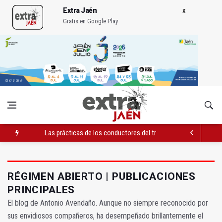
Extra Jaén
Gratis en Google Play
Las prácticas de los conductores del tranvía empiezan la pr
La ONCE eleva en 2025 a 4,07 millones su inversión social en l
Diputación, segundo patrocinador del Real Jaén en categoría 
RÉGIMEN ABIERTO | PUBLICACIONES
PRINCIPALES
El blog de Antonio Avendaño. Aunque no siempre reconocido por
sus envidiosos compañeros, ha desempeñado brillantemente el