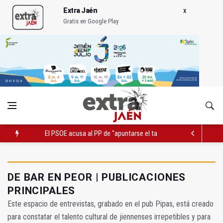
Extra Jaén
Gratis en Google Play
El PSOE acusa al PP de "apuntarse el tanto" de los datos de 
El Centro Andaluz de las Letras trae a Jaén al filósofo Omar L
Roban joyas de la Virgen de la Fuensanta Coronada de Alcaud
DE BAR EN PEOR | PUBLICACIONES
PRINCIPALES
Este espacio de entrevistas, grabado en el pub Pipas, está creado
para constatar el talento cultural de jiennenses irrepetibles y para