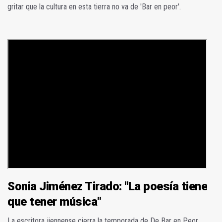
gritar que la cultura en esta tierra no va de 'Bar en peor'.
Sonia Jiménez Tirado: "La poesía tiene
que tener música"
La escritora jiennense cierra la temporada de De Bar en Peor