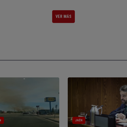
VER MÁS
N
JAÉN