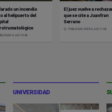
larado un incendio
El juez vuelve a rechaza
o al helipuerto del
que se cite a Juanfran
pital
Serrano
rotrumatológico
PUBLICADO AYER A LAS 11:58
BLICADO A LAS 10:48
UNIVERSIDAD
S