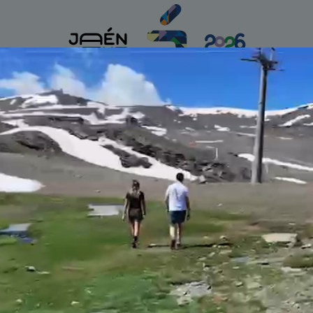
Hoy, Jueves 6 de agosto de 2026
CULTURA
DEPORTES
JAÉN GENUINO
MOTOR
MÁS
EL 
ón organiza 42 colectas de sangre en la provincia