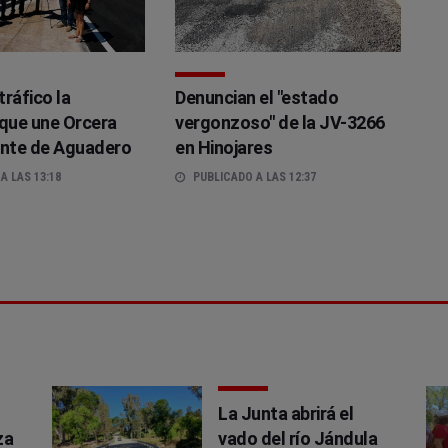
tráfico la
Denuncian el "estado
 que une Orcera
vergonzoso" de la JV-3266
ente de Aguadero
en Hinojares
A LAS 13:18
PUBLICADO A LAS 12:37
La Junta abrirá el
za
vado del río Jándula