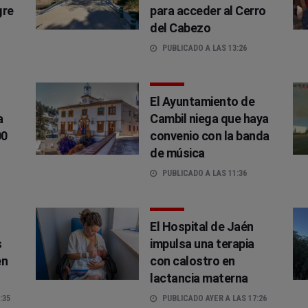
gre
para acceder al Cerro
del Cabezo
PUBLICADO A LAS 13:26
El Ayuntamiento de
a
Cambil niega que haya
00
convenio con la banda
de música
PUBLICADO A LAS 11:36
El Hospital de Jaén
s
impulsa una terapia
en
con calostro en
lactancia materna
:35
PUBLICADO AYER A LAS 17:26