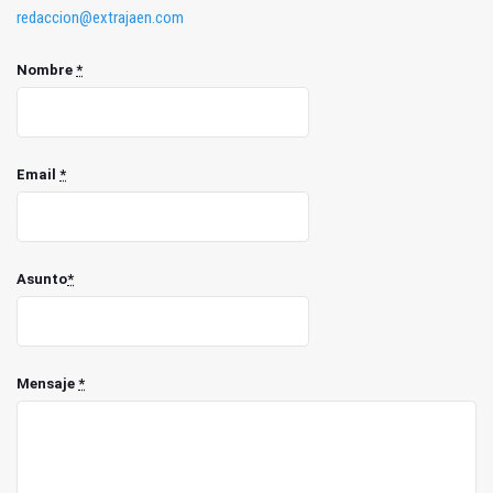
redaccion@extrajaen.com
Nombre
*
Email
*
Asunto
*
Mensaje
*