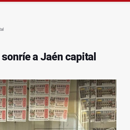
ta por listeria en Granada, Jaén y Sevilla
l Avanza Jaén Paraíso Interior
tal
' sonríe a Jaén capital