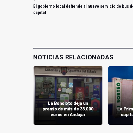
El gobierno local defiende al nuevo servicio de bus d
capital
NOTICIAS RELACIONADAS
La Bonoloto deja un
Millón" ha
premio de más de 33.000
La Prim
cha Real
euros en Andújar
capit