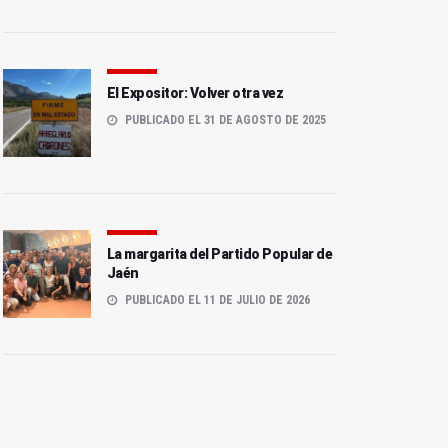
El Expositor: Volver otra vez
PUBLICADO EL 31 DE AGOSTO DE 2025
La margarita del Partido Popular de
Jaén
PUBLICADO EL 11 DE JULIO DE 2026
La Primitiva deja más de
un millón de euros en
La fortuna llega a
Torredonjimeno
Alcaudete