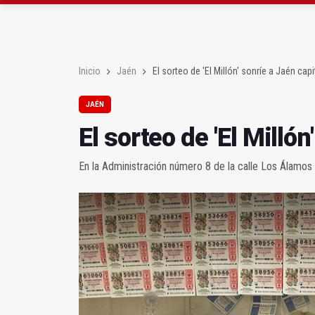
La Junta amplia la aler
Rubén Gómez se suma a
Inicio
Jaén
El sorteo de 'El Millón' sonríe a Jaén capi
JAÉN
El sorteo de 'El Millón
En la Administración número 8 de la calle Los Álamos