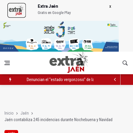
Extra Jaén
Gratis en Google Play
Denuncian el "estado vergonzoso" de la JV-3266 en Hinojares
La mutación de manial de IFEJA aportará al Ayuntamiento 7,31
El programa 'Semillas de experiencia' cierra con 646 participan
Inicio
Jaén
Jaén contabiliza 245 incidencias durante Nochebuena y Navidad