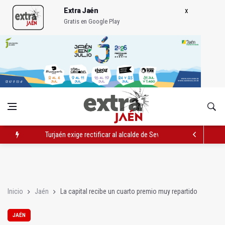
Extra Jaén
Gratis en Google Play
Turjaén exige rectificar al alcalde de Sevilla por "menospreciar
El PSOE critica el "desprecio" de la Junta al Cetedex
El Hospital de Jaén habilita un espacio para consultas de Gen
Inicio
Jaén
La capital recibe un cuarto premio muy repartido
JAÉN