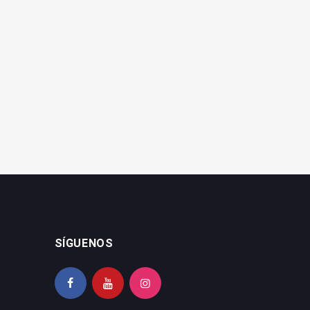
El Hospital de Linares
Los Reyes Magos visitan
celebra la Navidad con
las residencias Santa
diversas actividades
Teresa y López Barneo
SÍGUENOS