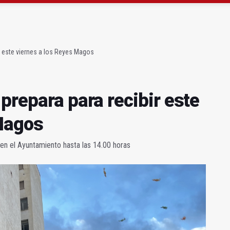
 "apuntarse el tanto" de los datos de empleo
as Letras trae a Jaén al filósofo Omar Linares
r este viernes a los Reyes Magos
prepara para recibir este
 Magos
 en el Ayuntamiento hasta las 14.00 horas