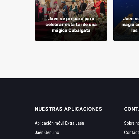
los Reyes
Jaén se prepara para
Jaén se
 en Jaén
celebrar esta tarde una
magia c
l
mágica Cabalgata
los
NUESTRAS APLICACIONES
CONT
Aplicación móvil Extra Jaén
Sobre n
Jaén Genuino
Contác