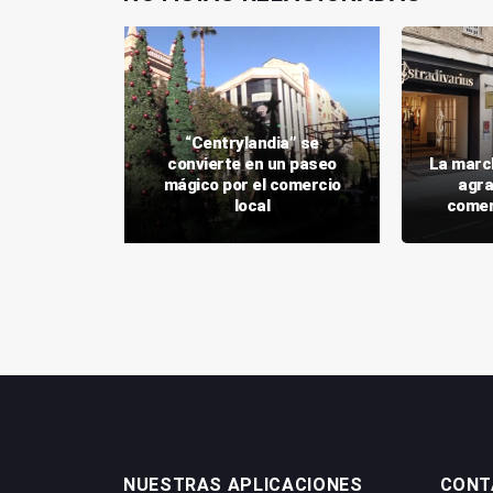
“Centrylandia” se
convierte en un paseo
La marc
 juegos de
mágico por el comercio
agra
ardinillos
local
comer
NUESTRAS APLICACIONES
CONT