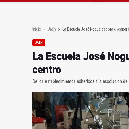
El PSOE critica el "des
El Hospital de Jaén ha
Inicio
Jaén
La Escuela José Nogué decora escaparat
JAÉN
La Escuela José Nogu
centro
De los establecimientos adheridos a la asociación 