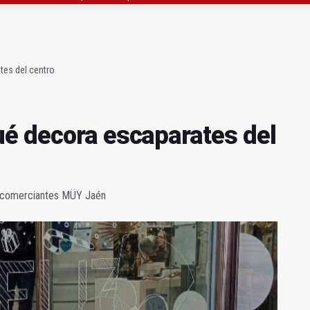
precio" de la Junta al Cetedex
bilita un espacio para consultas de Genética
es del centro
é decora escaparates del
de comerciantes MÜY Jaén