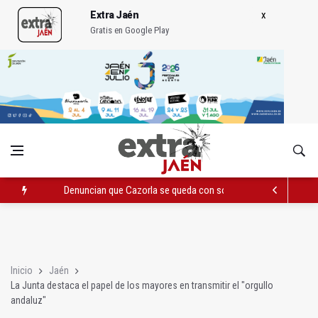
Extra Jaén
Gratis en Google Play
Denuncian que Cazorla se queda con solo dos bomberos por 
Pelea con arma blanca acaba con una menor herida en Torred
El PP acusa al PSOE de querer "dejar fuera" a la Junta en el Ce
Inicio
Jaén
La Junta destaca el papel de los mayores en transmitir el "orgullo
andaluz"