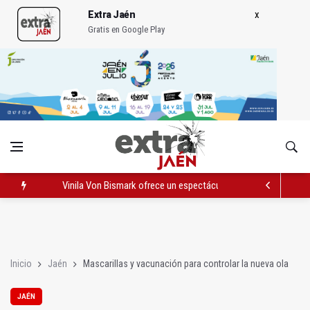
Extra Jaén
Gratis en Google Play
Vinila Von Bismark ofrece un espectáculo "rompedor" en el In
El lateral izquiero sub 23 David Márquez, nuevo fichaje del Rea
IU pide respuestas al Gobierno sobre la situación del ferrocarri
Inicio
Jaén
Mascarillas y vacunación para controlar la nueva ola
JAÉN