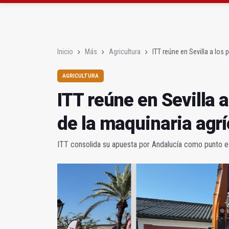
El PSOE critica el "des
El Hospital de Jaén ha
Inicio
Más
Agricultura
ITT reúne en Sevilla a los 
AGRICULTURA
ITT reúne en Sevilla a
de la maquinaria agrí
ITT consolida su apuesta por Andalucía como punto es