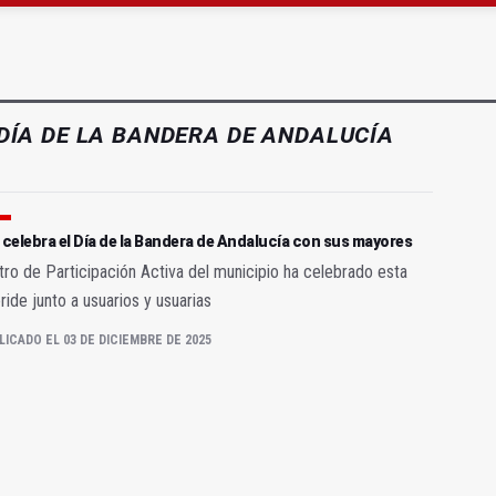
sábado una nueva jornada de Orgullo
ta por listeria en Granada, Jaén y Sevilla
DÍA DE LA BANDERA DE ANDALUCÍA
 celebra el Día de la Bandera de Andalucía con sus mayores
tro de Participación Activa del municipio ha celebrado esta
ide junto a usuarios y usuarias
LICADO EL 03 DE DICIEMBRE DE 2025