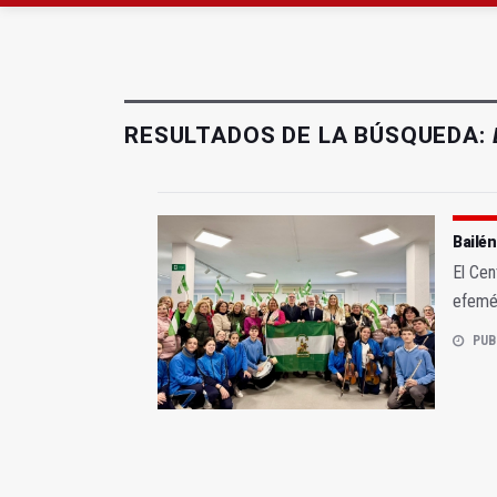
Quesada celebra este 
La Junta amplia la aler
RESULTADOS DE LA BÚSQUEDA:
Bailén
El Cen
efemér
PUB