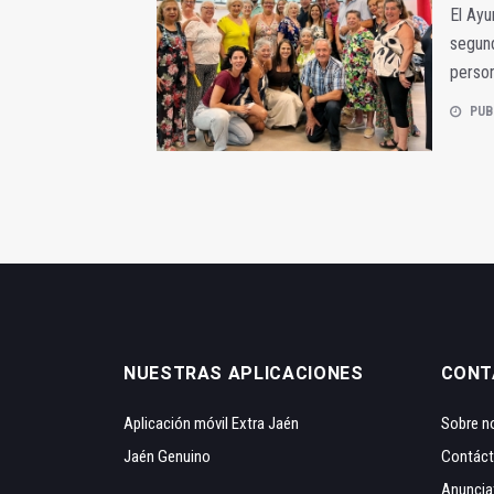
El Ayu
segund
perso
PUB
NUESTRAS APLICACIONES
CONT
Aplicación móvil Extra Jaén
Sobre n
Jaén Genuino
Contác
Anuncia