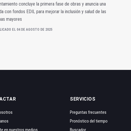
ntamiento concluye la primera fase de obras y anuncia una
a con fondos EDIL para mejorar la inclusión y salud de las
nas mayores
LICADO EL 04 DE AGOSTO DE 2025
ACTAR
SERVICIOS
osotros
Preguntas frecuentes
tanos
Pronóstico del tiempo
te en nuestros medios
Buscador