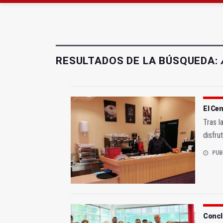
Turjaén exige rectifica
La Comisión contra la
RESULTADOS DE LA BÚSQUEDA:
El Cen
Tras l
disfru
PUB
Conclu