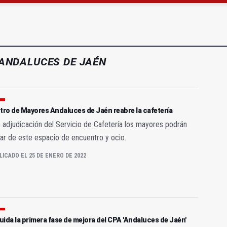
r al alcalde de Sevilla por "menospreciar" a Jaén
 Violencia de Género rechaza las competencias de Vox
ANDALUCES DE JAÉN
tro de Mayores Andaluces de Jaén reabre la cafetería
a adjudicación del Servicio de Cafetería los mayores podrán
tar de este espacio de encuentro y ocio.
LICADO EL 25 DE ENERO DE 2022
ida la primera fase de mejora del CPA 'Andaluces de Jaén'