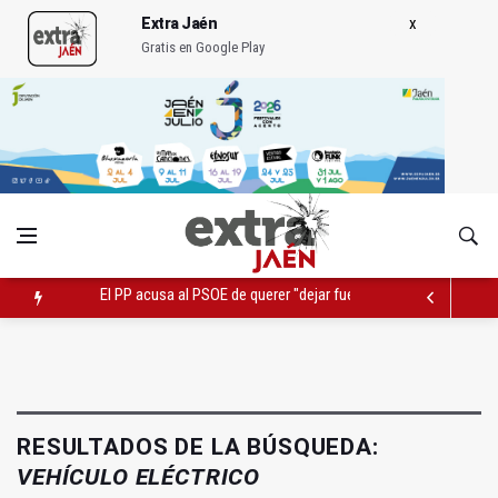
Extra Jaén
Gratis en Google Play
El PP acusa al PSOE de querer "dejar fuera" a la Junta en el Ce
Denuncian que Cazorla se queda con solo dos bomberos por 
Pelea con arma blanca acaba con una menor herida en Torred
RESULTADOS DE LA BÚSQUEDA:
VEHÍCULO ELÉCTRICO