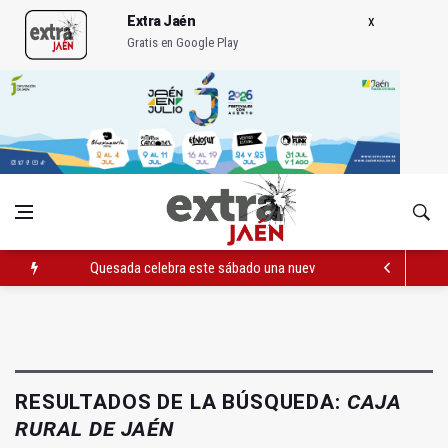
Extra Jaén
Gratis en Google Play
Quesada celebra este sábado una nueva jornada de Orgullo
La Junta amplia la alerta por listeria en Granada, Jaén y Sevilla
Rubén Gómez se suma al Avanza Jaén Paraíso Interior
RESULTADOS DE LA BÚSQUEDA:
CAJA
RURAL DE JAÉN