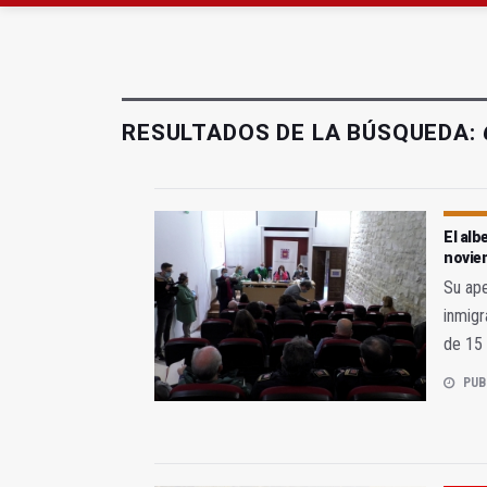
Denuncian que Cazorl
RESULTADOS DE LA BÚSQUEDA:
El alb
novie
Su ape
inmigr
de 15 
PUB