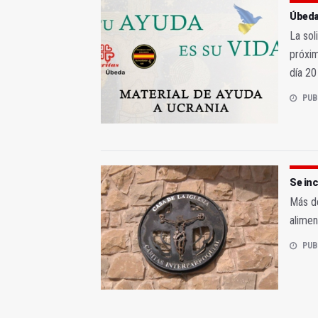
Úbeda
La sol
próxim
día 20
PUB
Se inc
Más de
alimen
PUB