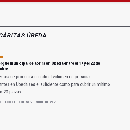
a se queda con solo dos bomberos por turno
CÁRITAS ÚBEDA
ergue municipal se abrirá en Úbeda entre el 17 y el 22 de
mbre
rtura se producirá cuando el volumen de personas
antes en Úbeda sea el suficiente como para cubrir un mínimo
o 20 plazas
LICADO EL 08 DE NOVIEMBRE DE 2021