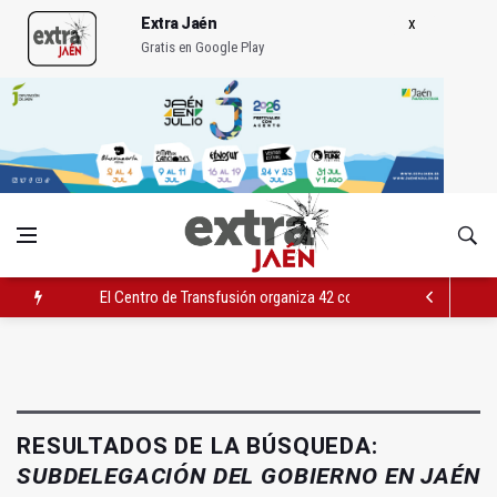
Extra Jaén
Gratis en Google Play
El Centro de Transfusión organiza 42 colectas de sangre en la 
El PSOE celebra la aprobación de la nueva Ley de Cribado Neo
Expohuelma celebra del 27 al 30 su XLI edición
RESULTADOS DE LA BÚSQUEDA:
SUBDELEGACIÓN DEL GOBIERNO EN JAÉN