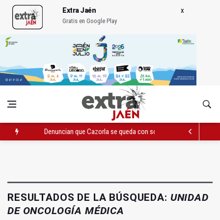
Extra Jaén
Gratis en Google Play
Denuncian que Cazorla se queda con solo dos bomberos por 
Pelea con arma blanca acaba con una menor herida en Torred
El PP acusa al PSOE de querer "dejar fuera" a la Junta en el Ce
RESULTADOS DE LA BÚSQUEDA:
UNIDAD
DE ONCOLOGÍA MÉDICA