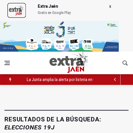
Extra Jaén
Gratis en Google Play
La Junta amplia la alerta por listeria en Granada, Jaén y Sevilla
Más de medio centenar de menores acude a la ludoteca de Geo
El Ayuntamiento lleva a cabo la eliminación de grafitis en el Bu
RESULTADOS DE LA BÚSQUEDA:
ELECCIONES 19J