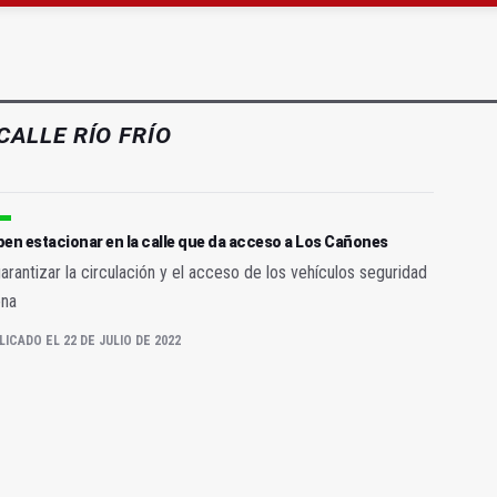
mbil niega que haya convenio con la banda de música
e 190.000 euros para Venezuela en la provincia
CALLE RÍO FRÍO
en estacionar en la calle que da acceso a Los Cañones
arantizar la circulación y el acceso de los vehículos seguridad
ona
LICADO EL 22 DE JULIO DE 2022