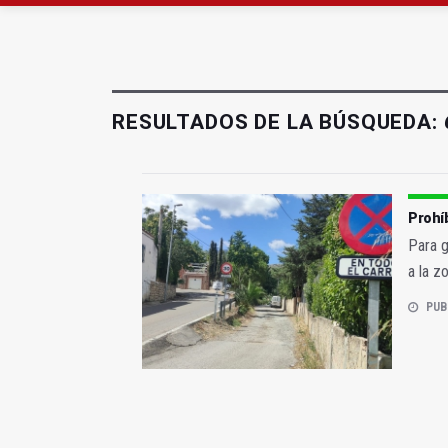
El Ayuntamiento de Ca
Cáritas recauda más d
RESULTADOS DE LA BÚSQUEDA:
Prohíb
Para g
a la z
PUB