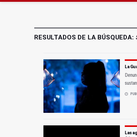
Denuncian que Cazorl
RESULTADOS DE LA BÚSQUEDA:
La Gua
Denunc
sustan
PUB
Las ag