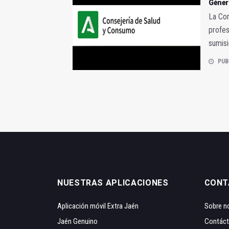
Géner
La Com
profes
sumisi
PUB
NUESTRAS APLICACIONES
CONT
Aplicación móvil Extra Jaén
Sobre n
Jaén Genuino
Contác