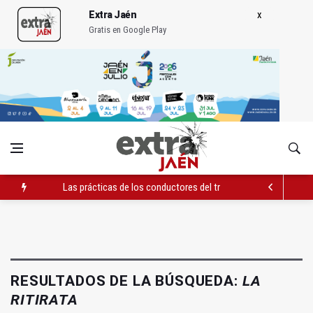
Extra Jaén
Gratis en Google Play
Las prácticas de los conductores del tranvía empiezan la pr
La ONCE eleva en 2025 a 4,07 millones su inversión social en l
Diputación, segundo patrocinador del Real Jaén en categoría 
RESULTADOS DE LA BÚSQUEDA:
LA
RITIRATA