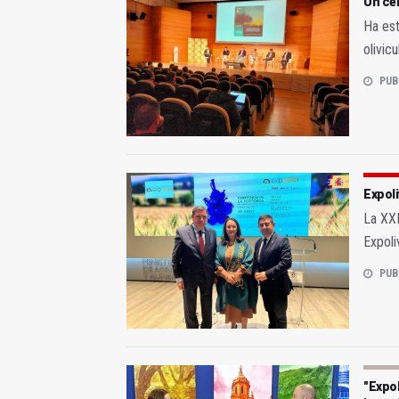
Un cen
Ha est
olivicu
PUB
Expoli
La XXI
Expoli
PUB
"Expol