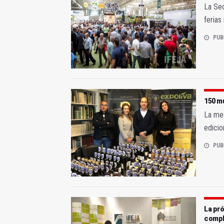
La Sec
ferias
PUB
150 mu
La med
edicio
PUB
La pró
compl