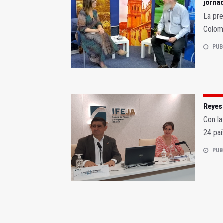
jorna
La pre
Colom
PUB
Reyes 
Con la
24 paí
PUB