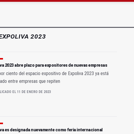
s para facilitar la contratación indefinida
ón de la sede de la Junta en la avenida de Madrid
EXPOLIVA 2023
va 2023 abre plazo para expositores de nuevas empresas
por ciento del espacio expositivo de Expoliva 2023 ya está
vado entre empresas que repiten
LICADO EL 11 DE ENERO DE 2023
iva es designada nuevamente como feria internacional