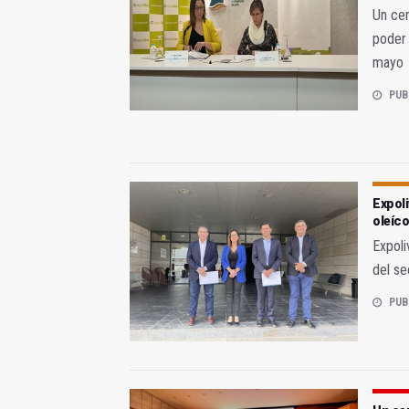
Un cen
poder 
mayo
PUB
Expoli
oleíco
Expoli
del se
PUB