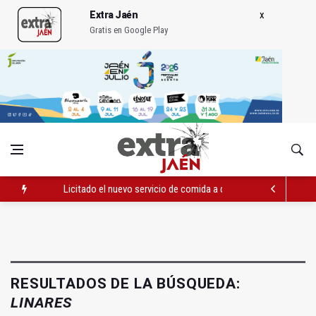
Extra Jaén
Gratis en Google Play
Licitado el nuevo servicio de comida a domicilio por 698.000 e
Denuncian el "estado vergonzoso" de la JV-3266 en Hinojares
Jaén Rugby comenzará la temporada 2026/2027 jugando en M
RESULTADOS DE LA BÚSQUEDA:
LINARES