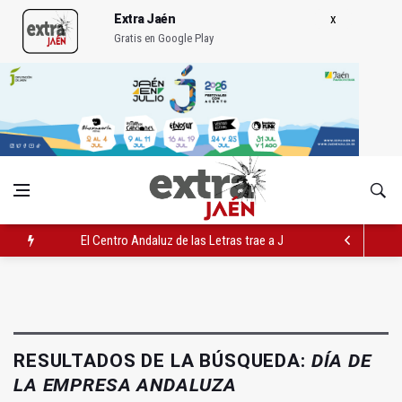
Extra Jaén
Gratis en Google Play
El Centro Andaluz de las Letras trae a Jaén al filósofo Omar L
Roban joyas de la Virgen de la Fuensanta Coronada de Alcaud
El PSOE acusa al PP de "apuntarse el tanto" de los datos de 
RESULTADOS DE LA BÚSQUEDA:
DÍA DE
LA EMPRESA ANDALUZA