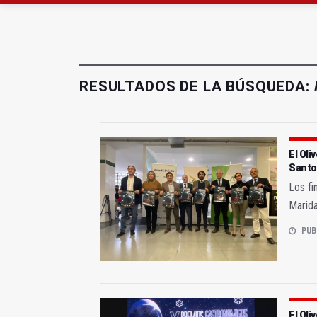
El PSOE acusa al PP de
El Centro Andaluz de l
RESULTADOS DE LA BÚSQUEDA:
El Ol
Santo
Los fi
Marida
PUB
El Oli