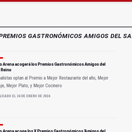
 "apuntarse el tanto" de los datos de empleo
as Letras trae a Jaén al filósofo Omar Linares
PREMIOS GASTRONÓMICOS AMIGOS DEL SA
ivo Arena acogerá los Premios Gastronómicos Amigos del
 Reino
nalistas optan al Premio a Mejor Restaurante del año, Mejor
je, Mejor Plato, y Mejor Cocinero
LICADO EL 24 DE ENERO DE 2024
vo Arena acoge los X Premios Gastronómicos 'Amigos del