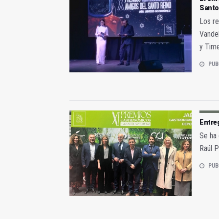
Santo 
Los re
Vandel
y Tim
PUB
Entre
Se ha 
Raúl 
PUB