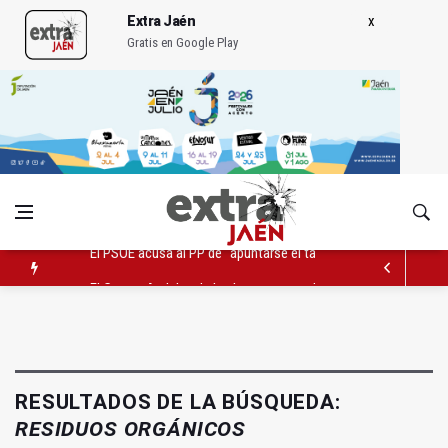
Extra Jaén
Gratis en Google Play
El Centro Andaluz de las Letras trae a Jaén al filósofo Omar L
Roban joyas de la Virgen de la Fuensanta Coronada de Alcaud
El PSOE acusa al PP de "apuntarse el tanto" de los datos de 
RESULTADOS DE LA BÚSQUEDA:
RESIDUOS ORGÁNICOS