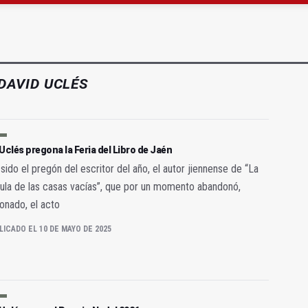
gen de la Fuensanta Coronada de Alcaudete
 "apuntarse el tanto" de los datos de empleo
DAVID UCLÉS
Uclés pregona la Feria del Libro de Jaén
 sido el pregón del escritor del año, el autor jiennense de “La
ula de las casas vacías”, que por un momento abandonó,
onado, el acto
LICADO EL 10 DE MAYO DE 2025