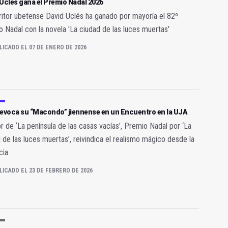
Uclés gana el Premio Nadal 2026
ritor ubetense David Uclés ha ganado por mayoría el 82º
 Nadal con la novela 'La ciudad de las luces muertas'
LICADO EL 07 DE ENERO DE 2026
 evoca su “Macondo” jiennense en un Encuentro en la UJA
or de ‘La península de las casas vacías’, Premio Nadal por ‘La
 de las luces muertas’, reivindica el realismo mágico desde la
cia
LICADO EL 23 DE FEBRERO DE 2026