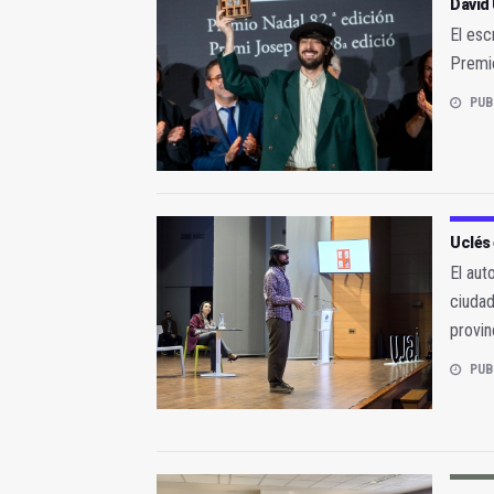
David 
El esc
Premio
PUB
Uclés
El aut
ciudad
provin
PUB