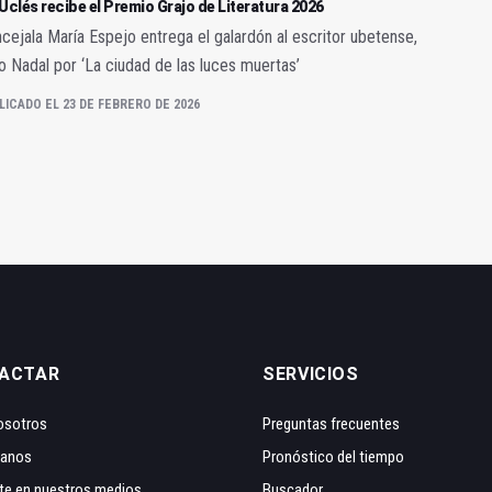
Uclés recibe el Premio Grajo de Literatura 2026
cejala María Espejo entrega el galardón al escritor ubetense,
 Nadal por ‘La ciudad de las luces muertas’
LICADO EL 23 DE FEBRERO DE 2026
ACTAR
SERVICIOS
osotros
Preguntas frecuentes
tanos
Pronóstico del tiempo
te en nuestros medios
Buscador