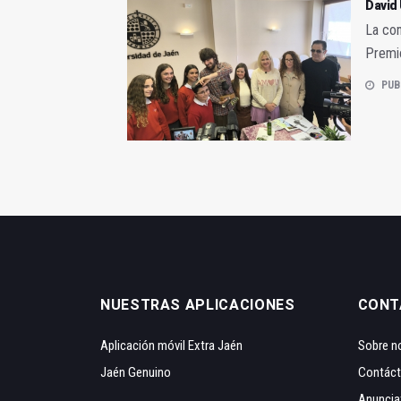
David 
La con
Premio
PUB
NUESTRAS APLICACIONES
CONT
Aplicación móvil Extra Jaén
Sobre n
Jaén Genuino
Contác
Anuncia