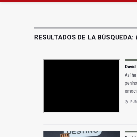
Roban joyas de la Vir
El PSOE acusa al PP de
RESULTADOS DE LA BÚSQUEDA:
David 
Así ha
peníns
emoci
PUB