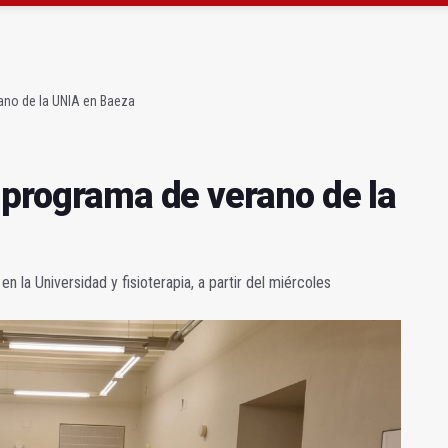
gen de la Fuensanta Coronada de Alcaudete
 "apuntarse el tanto" de los datos de empleo
ano de la UNIA en Baeza
 programa de verano de la
n la Universidad y fisioterapia, a partir del miércoles