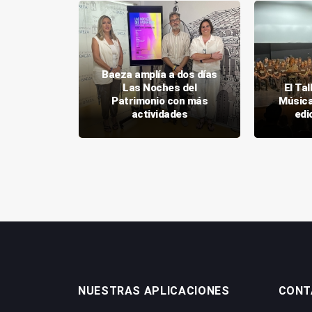
Baeza amplía a dos días
a Columna
Las Noches del
El Tal
pera el
Patrimonio con más
Música
iginal
actividades
edi
NUESTRAS APLICACIONES
CONT