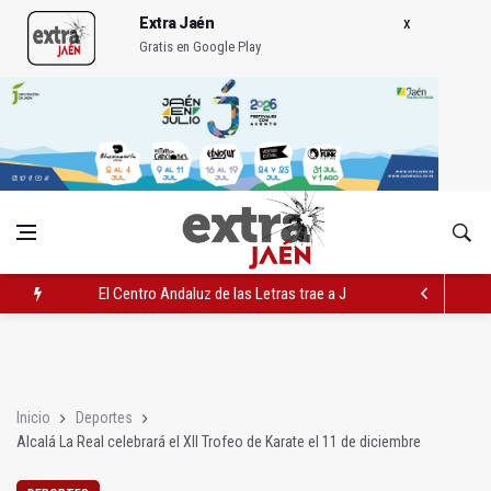
Extra Jaén
Gratis en Google Play
El Centro Andaluz de las Letras trae a Jaén al filósofo Omar L
Roban joyas de la Virgen de la Fuensanta Coronada de Alcaud
El PSOE acusa al PP de "apuntarse el tanto" de los datos de 
Inicio
Deportes
Alcalá La Real celebrará el XII Trofeo de Karate el 11 de diciembre