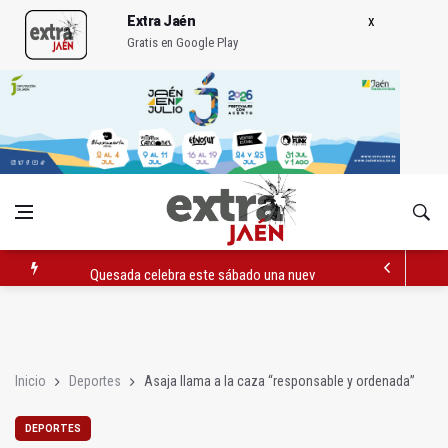
Extra Jaén
Gratis en Google Play
Quesada celebra este sábado una nueva jornada de Orgullo
La Junta amplia la alerta por listeria en Granada, Jaén y Sevilla
Rubén Gómez se suma al Avanza Jaén Paraíso Interior
Inicio
Deportes
Asaja llama a la caza “responsable y ordenada”
DEPORTES