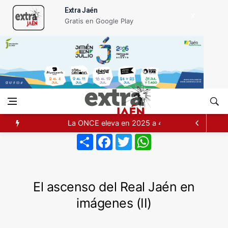
Extra Jaén
Gratis en Google Play
La ONCE eleva en 2025 a 4,07 millones su inver
Share
Facebook
Twitter
WhatsApp
Diputación, segundo patrocinador del Real Ja
Las prácticas de los conductores del tranvía
El ascenso del Real Jaén en
imágenes (II)