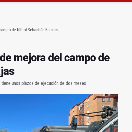
conductores del tranvía empiezan la próxima semana
a 4,07 millones su inversión social en la provincia
campo de fútbol Sebastián Barajas
 de mejora del campo de
ajas
y tiene unos plazos de ejecución de dos meses