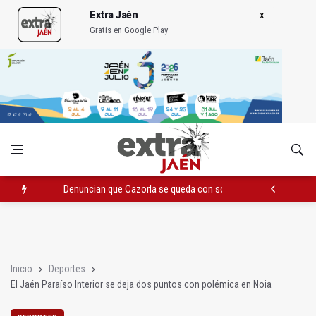
Extra Jaén
Gratis en Google Play
Denuncian que Cazorla se queda con solo dos bomberos por 
Pelea con arma blanca acaba con una menor herida en Torred
El PP acusa al PSOE de querer "dejar fuera" a la Junta en el Ce
Inicio
Deportes
El Jaén Paraíso Interior se deja dos puntos con polémica en Noia