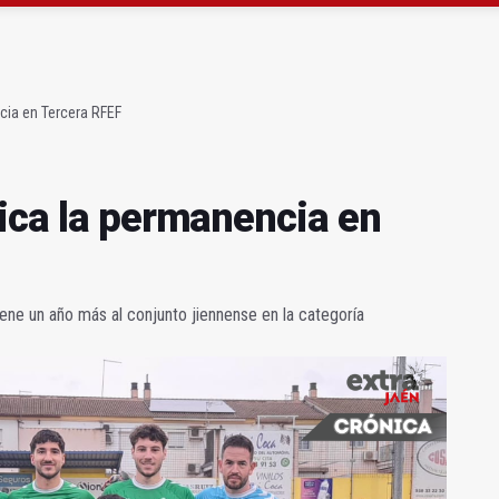
claman campeones en la “Batalla de Baécula Race”
noviembre los primeros edificios operativos
cia en Tercera RFEF
fica la permanencia en
iene un año más al conjunto jiennense en la categoría