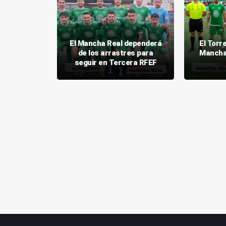
El Mancha Real dependerá
El Torr
 suma un
de los arrastres para
Mancha 
Melilla B
seguir en Tercera RFEF