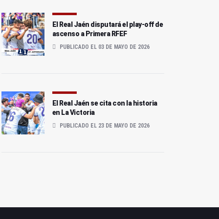
El Real Jaén disputará el play-off de
ascenso a Primera RFEF
El Real Jaén se la juega
El Real Jaén, a por el
PUBLICADO EL 03 DE MAYO DE 2026
ante un Puente Genil
último tren hacia el play-
necesitado
off
El Real Jaén se cita con la historia
en La Victoria
PUBLICADO EL 23 DE MAYO DE 2026