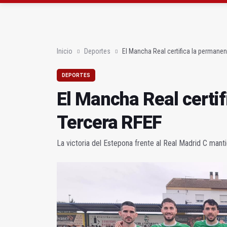
Poza y Herrera se pro
El CETEDEX tendrá en 
Inicio
Deportes
El Mancha Real certifica la permanen
DEPORTES
El Mancha Real certi
Tercera RFEF
La victoria del Estepona frente al Real Madrid C mant