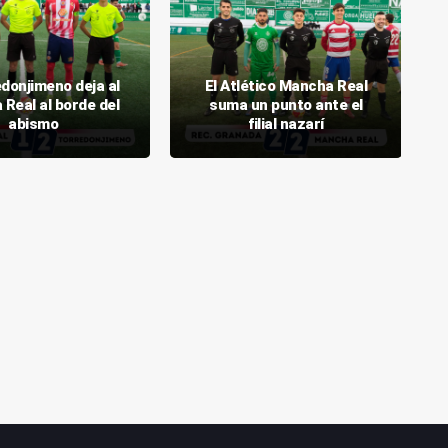
edonjimeno deja al
El Atlético Mancha Real
Real al borde del
suma un punto ante el
abismo
filial nazarí