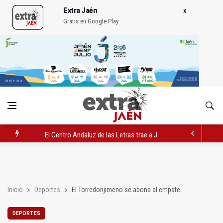
Extra Jaén
Gratis en Google Play
El Centro Andaluz de las Letras trae a Jaén al filósofo Omar L
Roban joyas de la Virgen de la Fuensanta Coronada de Alcaud
El PSOE acusa al PP de "apuntarse el tanto" de los datos de 
Inicio
Deportes
El Torredonjimeno se abona al empate
DEPORTES