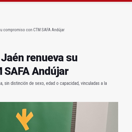
 "apuntarse el tanto" de los datos de empleo
as Letras trae a Jaén al filósofo Omar Linares
 su compromiso con CTM SAFA Andújar
 Jaén renueva su
 SAFA Andújar
a, sin distinción de sexo, edad o capacidad, vinculadas a la