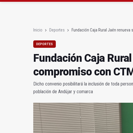
El PSOE acusa al PP de
El Centro Andaluz de l
Inicio
Deportes
Fundación Caja Rural Jaén renueva
DEPORTES
Fundación Caja Rural
compromiso con CTM
Dicho convenio posibilitará la inclusión de toda person
población de Andújar y comarca