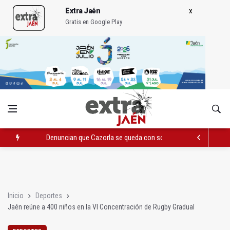
Extra Jaén
Gratis en Google Play
Denuncian que Cazorla se queda con solo dos bomberos por 
Pelea con arma blanca acaba con una menor herida en Torred
El PP acusa al PSOE de querer "dejar fuera" a la Junta en el Ce
Inicio
Deportes
Jaén reúne a 400 niños en la VI Concentración de Rugby Gradual