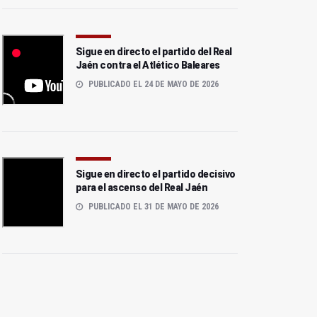
Sigue en directo el partido del Real
Jaén contra el Atlético Baleares
PUBLICADO EL 24 DE MAYO DE 2026
Sigue en directo el partido decisivo
para el ascenso del Real Jaén
PUBLICADO EL 31 DE MAYO DE 2026
Jaén Rugby DBH cierra
Caja Rural homenajea al
temporada con derrota en
Jaén FS por sus éxitos de
Málaga
esta temporada