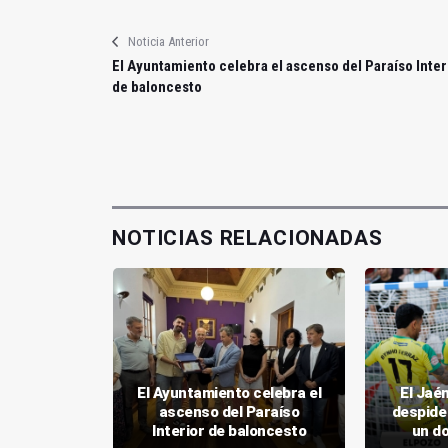
Noticia Anterior
El Ayuntamiento celebra el ascenso del Paraíso Inter
de baloncesto
NOTICIAS RELACIONADAS
El Ayuntamiento celebra el
El Jaén
una ciudad
ascenso del Paraíso
despide
ra
Interior de baloncesto
un do