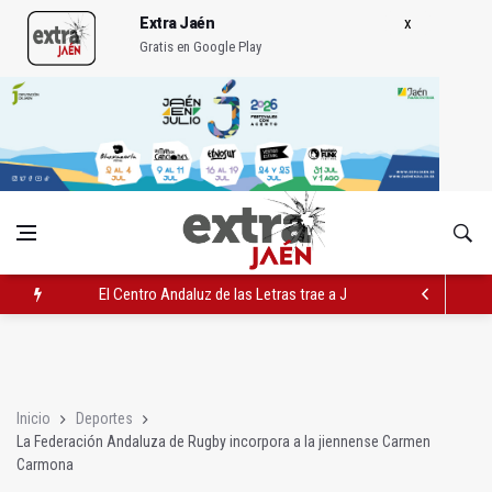
Extra Jaén
Gratis en Google Play
El Centro Andaluz de las Letras trae a Jaén al filósofo Omar L
Roban joyas de la Virgen de la Fuensanta Coronada de Alcaud
El PSOE acusa al PP de "apuntarse el tanto" de los datos de 
Inicio
Deportes
La Federación Andaluza de Rugby incorpora a la jiennense Carmen
Carmona