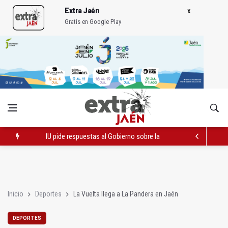
Extra Jaén
Gratis en Google Play
IU pide respuestas al Gobierno sobre la situación del ferrocarri
Recuperadas las joyas de la Virgen de la Fuensanta de Alcaud
El lateral izquierdo sub 23 David Márquez, nuevo fichaje del Re
Inicio
Deportes
La Vuelta llega a La Pandera en Jaén
DEPORTES