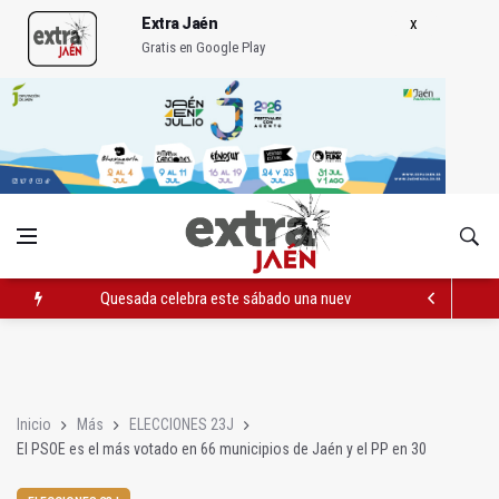
Extra Jaén
Gratis en Google Play
Quesada celebra este sábado una nueva jornada de Orgullo
La Junta amplia la alerta por listeria en Granada, Jaén y Sevilla
Rubén Gómez se suma al Avanza Jaén Paraíso Interior
Inicio
Más
ELECCIONES 23J
El PSOE es el más votado en 66 municipios de Jaén y el PP en 30