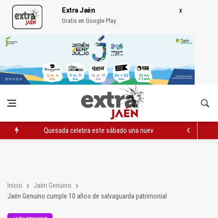
Extra Jaén
Gratis en Google Play
Quesada celebra este sábado una nueva jornada de Orgullo
La Junta amplia la alerta por listeria en Granada, Jaén y Sevilla
Rubén Gómez se suma al Avanza Jaén Paraíso Interior
Inicio
Jaén Genuino
Jaén Genuino cumple 10 años de salvaguarda patrimonial