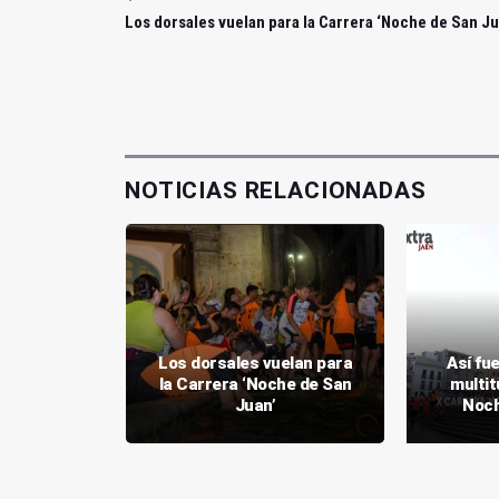
Los dorsales vuelan para la Carrera ‘Noche de San Ju
NOTICIAS RELACIONADAS
lazo de
para la
Los dorsales vuelan para
Así fu
a de Jaén
la Carrera ‘Noche de San
multit
o
Juan’
Noch