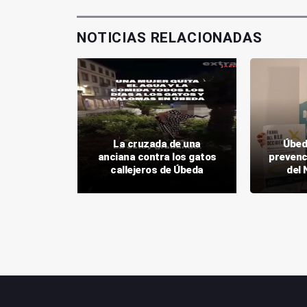
NOTICIAS RELACIONADAS
romería de
La cruzada de una
Úbeda
adalupe en
anciana contra los gatos
prevenci
callejeros de Úbeda
del 