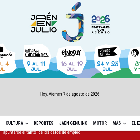
Hoy, Viernes 7 de agosto de 2026
CULTURA
DEPORTES
JAÉN GENUINO
MOTOR
MÁS
EL 
as Letras trae a Jaén al filósofo Omar Linares