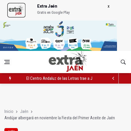
Extra Jaén
Gratis en Google Play
El Centro Andaluz de las Letras trae a Jaén al filósofo Omar L
Roban joyas de la Virgen de la Fuensanta Coronada de Alcaud
El PSOE acusa al PP de "apuntarse el tanto" de los datos de 
Inicio
Jaén
Andújar albergará en noviembre la Fiesta del Primer Aceite de Jaén